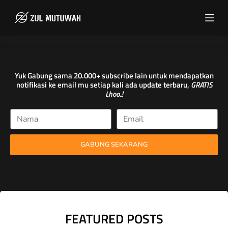
S
k
i
p
t
Yuk Gabung sama 20.000+ subscribe lain untuk mendapatkan
o
notifikasi ke email mu setiap kali ada update terbaru,
GRATIS
c
Lhoo..!
o
n
t
e
GABUNG SEKARANG
n
t
FEATURED POSTS